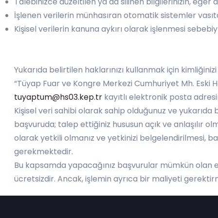
Talebinizce düzeltilen ya da silinen bilgilerinizin, eğer a
İşlenen verilerin münhasıran otomatik sistemler vasıtas
Kişisel verilerin kanuna aykırı olarak işlenmesi sebeb
Yukarıda belirtilen haklarınızı kullanmak için kimliğinizi
“Tüyap Fuar ve Kongre Merkezi Cumhuriyet Mh. Eski Ha
tuyaptum@hs03.kep.tr
kayıtlı elektronik posta adresi
Kişisel veri sahibi olarak sahip olduğunuz ve yukarıda b
başvuruda; talep ettiğiniz hususun açık ve anlaşılır olm
olarak yetkili olmanız ve yetkinizi belgelendirilmesi, b
gerekmektedir.
Bu kapsamda yapacağınız başvurular mümkün olan en kı
ücretsizdir. Ancak, işlemin ayrıca bir maliyeti gerektir