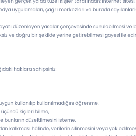
işleyen gerçek ya da tüzel kişiler tarafından; internet sitesi,
medya uygulamaları, çağrı merkezleri ve burada sayılanlarla
syal hayatı düzenleyen yasalar çerçevesinde sunulabilmesi ve
z ve doğru bir şekilde yerine getirebilmesi gayesi ile edini
ğıdaki haklara sahipsiniz:
uygun kullanılıp kullanılmadığını öğrenme,
 üçüncü kişileri bilme,
nde bunların düzeltilmesini isteme,
dan kalkması hâlinde, verilerin silinmesini veya yok edilmes