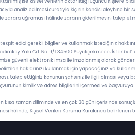
ktarılmış ise kişisel verilerin aktarıldığı üçüncü kişilere bil
ıyla analiz edilmesi suretiyle kişinin kendisi aleyhine bir
iyle zarara uğraması hâlinde zararın giderilmesini talep et
 tespit edici gerekli bilgiler ve kullanmak istediğiniz hakkını
dımköy Yolu Cd. No: 9/1 34500 Büyükçekmece, İstanbul” a
mize güvenli elektronik imza ile imzalanmış olarak göndereb
elirtilen haklarınızı kullanmak için yapacağınız ve kullanma
ası, talep ettiğiniz konunun şahsınız ile ilgili olması veya
aşvurunun kimlik ve adres bilgilerini içermesi ve başvuruya 
sa zaman diliminde ve en çok 30 gün içerisinde sonuçland
mesi hâlinde, Kişisel Verileri Koruma Kurulunca belirlenen ta