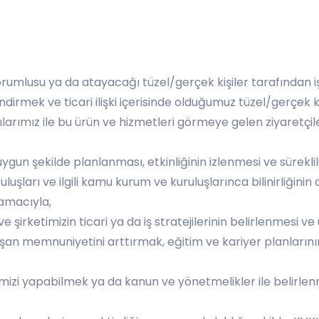
 sorumlusu ya da atayacağı tüzel/gerçek kişiler tarafından 
lendirmek ve ticari ilişki içerisinde olduğumuz tüzel/gerçek
ılarımız ile bu ürün ve hizmetleri görmeye gelen ziyaretç
uygun şekilde planlanması, etkinliğinin izlenmesi ve sürekl
kuruluşları ve ilgili kamu kurum ve kuruluşlarınca bilinirliğini
 amacıyla,
ve şirketimizin ticari ya da iş stratejilerinin belirlenmesi 
lışan memnuniyetini arttırmak, eğitim ve kariyer planların
rimizi yapabilmek ya da kanun ve yönetmelikler ile belirle