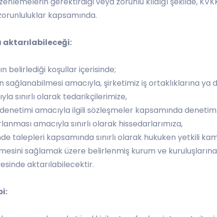
zenlemelerin gerektirdiği veya zorunlu kıldığı şekilde, KVK
 zorunluluklar kapsamında.
a aktarılabileceği:
n belirlediği koşullar içerisinde;
nin sağlanabilmesi amacıyla, şirketimiz iş ortaklıklarına ya d
a sınırlı olarak tedarikçilerimize,
in denetimi amacıyla ilgili sözleşmeler kapsamında denetim
asarlanması amacıyla sınırlı olarak hissedarlarımıza,
linde talepleri kapsamında sınırlı olarak hukuken yetkili ka
ilmesini sağlamak üzere belirlenmiş kurum ve kuruluşlarına
esinde aktarılabilecektir.
i: