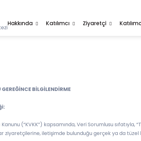
Hakkında
Katılımcı
Ziyaretçi
Katılımc
ezi
U GEREĞİNCE BİLGİLENDİRME
i:
ası Kanunu (“KVKK”) kapsamında, Veri Sorumlusu sıfatıyla, “
uar ziyaretçilerine, iletişimde bulunduğu gerçek ya da tüz