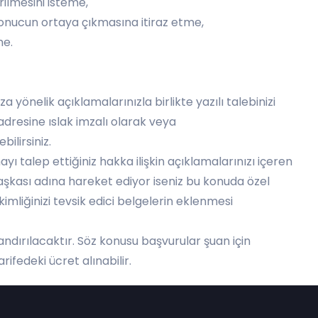
dirilmesini isteme,
 sonucun ortaya çıkmasına itiraz etme,
me.
za yönelik açıklamalarınızla birlikte yazılı talebinizi
dresine ıslak imzalı olarak veya
ilirsiniz.
yı talep ettiğiniz hakka ilişkin açıklamalarınızı içeren
 başkası adına hareket ediyor iseniz bu konuda özel
kimliğinizi tevsik edici belgelerin eklenmesi
ırılacaktır. Söz konusu başvurular şuan için
rifedeki ücret alınabilir.