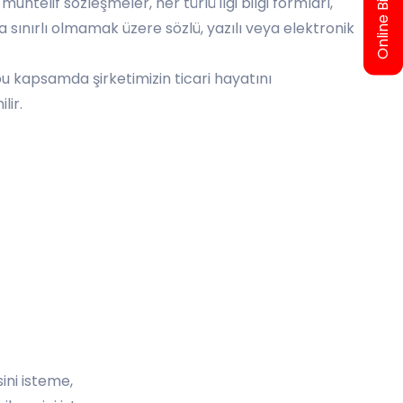
Online Bilet Al
 muhtelif sözleşmeler, her türlü ilgi bilgi formları,
 sınırlı olmamak üzere sözlü, yazılı veya elektronik
 bu kapsamda şirketimizin ticari hayatını
lir.
ini isteme,