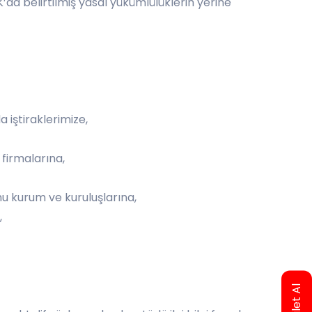
K’da belirtilmiş yasal yükümlülüklerin yerine
a iştiraklerimize,
 firmalarına,
mu kurum ve kuruluşlarına,
,