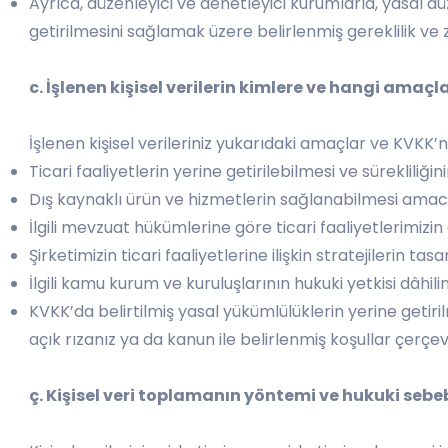
Ayrıca, düzenleyici ve denetleyici kurumlarla, yasal dü
getirilmesini sağlamak üzere belirlenmiş gereklilik ve
c. İşlenen kişisel verilerin kimlere ve hangi amaçl
İşlenen kişisel verileriniz yukarıdaki amaçlar ve KVKK’nı
Ticari faaliyetlerin yerine getirilebilmesi ve sürekliliği
Dış kaynaklı ürün ve hizmetlerin sağlanabilmesi amacıyl
İlgili mevzuat hükümlerine göre ticari faaliyetlerimiz
Şirketimizin ticari faaliyetlerine ilişkin stratejilerin t
İlgili kamu kurum ve kuruluşlarının hukuki yetkisi dâhi
KVKK’da belirtilmiş yasal yükümlülüklerin yerine getir
açık rızanız ya da kanun ile belirlenmiş koşullar çerçev
ç. Kişisel veri toplamanın yöntemi ve hukuki sebeb